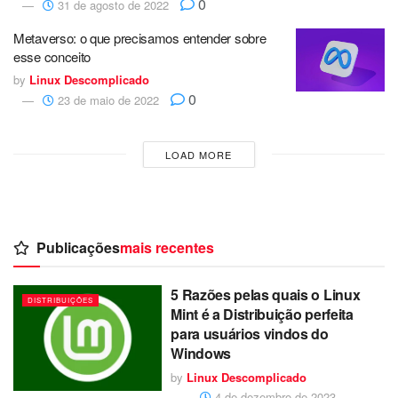
0
31 de agosto de 2022
Metaverso: o que precisamos entender sobre
esse conceito
by
Linux Descomplicado
0
23 de maio de 2022
LOAD MORE
Publicações
mais recentes
5 Razões pelas quais o Linux
DISTRIBUIÇÕES
Mint é a Distribuição perfeita
para usuários vindos do
Windows
by
Linux Descomplicado
4 de dezembro de 2023