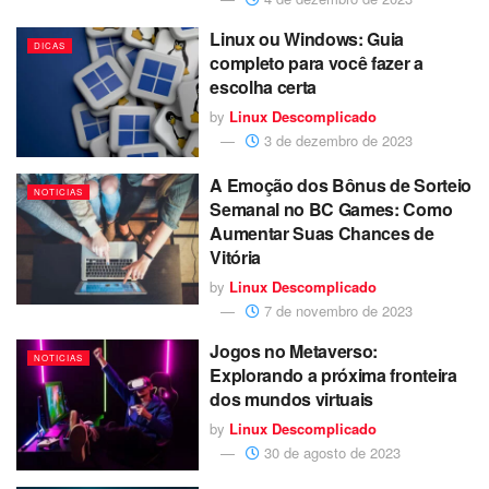
Linux ou Windows: Guia
DICAS
completo para você fazer a
escolha certa
by
Linux Descomplicado
3 de dezembro de 2023
A Emoção dos Bônus de Sorteio
NOTICIAS
Semanal no BC Games: Como
Aumentar Suas Chances de
Vitória
by
Linux Descomplicado
7 de novembro de 2023
Jogos no Metaverso:
NOTICIAS
Explorando a próxima fronteira
dos mundos virtuais
by
Linux Descomplicado
30 de agosto de 2023