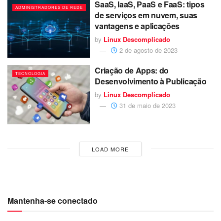
SaaS, IaaS, PaaS e FaaS: tipos
ADMINISTRADORES DE REDE
de serviços em nuvem, suas
vantagens e aplicações
by
Linux Descomplicado
2 de agosto de 2023
Criação de Apps: do
TECNOLOGIA
Desenvolvimento à Publicação
by
Linux Descomplicado
31 de maio de 2023
LOAD MORE
Mantenha-se conectado