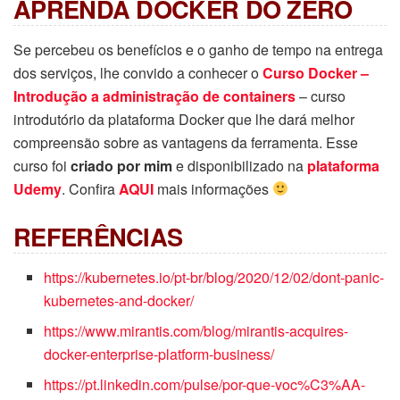
APRENDA DOCKER DO ZERO
Se percebeu os benefícios e o ganho de tempo na entrega
dos serviços, lhe convido a conhecer o
Curso Docker –
Introdução a administração de containers
– curso
introdutório da plataforma Docker que lhe dará melhor
compreensão sobre as vantagens da ferramenta. Esse
curso foi
criado por mim
e disponibilizado na
plataforma
Udemy
. Confira
AQUI
mais informações
REFERÊNCIAS
https://kubernetes.io/pt-br/blog/2020/12/02/dont-panic-
kubernetes-and-docker/
https://www.mirantis.com/blog/mirantis-acquires-
docker-enterprise-platform-business/
https://pt.linkedin.com/pulse/por-que-voc%C3%AA-