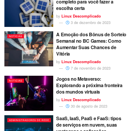
completo para você fazer a
escolha certa
by
Linux Descomplicado
3 de dezembro de 2023
A Emoção dos Bônus de Sorteio
NOTICIAS
Semanal no BC Games: Como
Aumentar Suas Chances de
Vitória
by
Linux Descomplicado
7 de novembro de 2023
Jogos no Metaverso:
NOTICIAS
Explorando a próxima fronteira
dos mundos virtuais
by
Linux Descomplicado
30 de agosto de 2023
SaaS, IaaS, PaaS e FaaS: tipos
ADMINISTRADORES DE REDE
de serviços em nuvem, suas