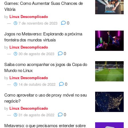
Games: Como Aumentar Suas Chances de
Vitória
by
Linux Descomplicado
0
7 de novembro de 2023
Jogos no Metaverso: Explorando a próxima
fronteira dos mundos virtuais
by
Linux Descomplicado
0
30 de agosto de 2023
Saiba como acompanhar os jogos da Copa do
Mundo no Linux
by
Linux Descomplicado
0
14 de outubro de 2022
Como aproveitar o uso de proxy móvel no seu
negócio?
by
Linux Descomplicado
0
31 de agosto de 2022
Metaverso: o que precisamos entender sobre