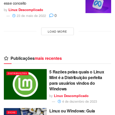
esse conceito
by
Linux Descomplicado
0
23 de maio de 2022
LOAD MORE
Publicações
mais recentes
5 Razões pelas quais o Linux
DISTRIBUIÇÕES
Mint é a Distribuição perfeita
para usuários vindos do
Windows
by
Linux Descomplicado
4 de dezembro de 2023
Linux ou Windows: Guia
DICAS