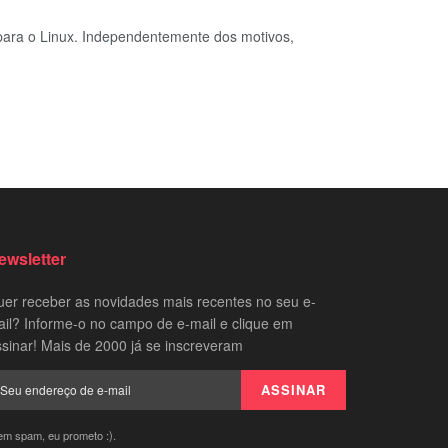
 para o Linux. Independentemente dos motivos,
ewsletter
er receber as novidades mais recentes no seu e-
il? Informe-o no campo de e-mail e clique em
sinar! Mais de 2000 já se inscreveram
em spam, eu prometo :).