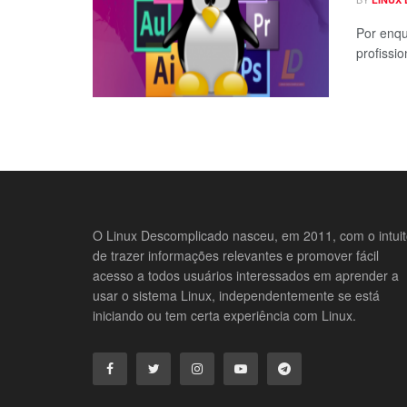
Por enqu
profissio
O Linux Descomplicado nasceu, em 2011, com o intui
de trazer informações relevantes e promover fácil
acesso a todos usuários interessados em aprender a
usar o sistema Linux, independentemente se está
iniciando ou tem certa experiência com Linux.