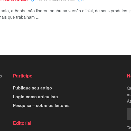
anto, a Adobe não liberou nenhuma versão oficial, de seus produtos,
nais que trabalham ...
Participe
N
to
Publique seu artigo
Qu
ma
Login como articulista
As
Pesquisa – sobre os leitores
Editorial
*S