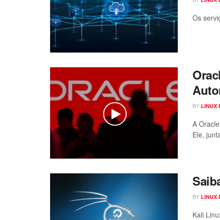
Os servi
Orac
Auto
BY
LINUX
A Oracle
Ele, junt
Saib
BY
LINUX
Kali Lin