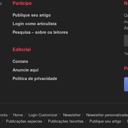
Participe
N
to
Publique seu artigo
Qu
ma
Login como articulista
As
Pesquisa – sobre os leitores
Editorial
*S
Contato
P
Anuncie aqui
Política de privacidade
conta
Home
Login Customizer
Newsletter
Newsletter personalizada
s
Publicações especias
Publicações favoritas
Publique seu artigo