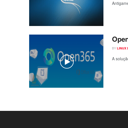
Antigame
Open3
BY
LINUX
A soluçã