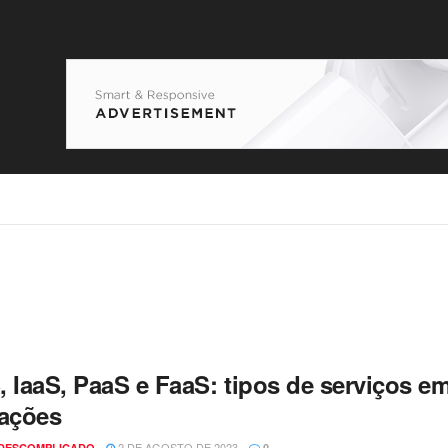
, IaaS, PaaS e FaaS: tipos de serviços 
cações
2 DE AGOSTO DE 2023
 DESCOMPLICADO
0