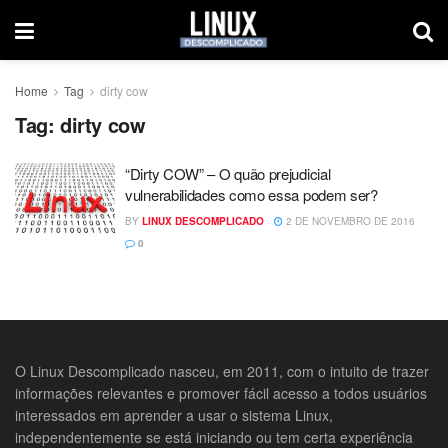
Home
Tag
dirty cow
Tag:
dirty cow
“Dirty COW” – O quão prejudicial
vulnerabilidades como essa podem ser?
BY
LINUX DESCOMPLICADO
2 DE NOVEMBRO DE 2016
0
O Linux Descomplicado nasceu, em 2011, com o intuito de trazer
informações relevantes e promover fácil acesso a todos usuários
interessados em aprender a usar o sistema Linux,
independentemente se está iniciando ou tem certa experiência