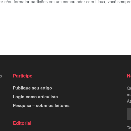
lar e/ou formatar partições em um computador com Linux, você sempre 
Participe
N
to
Publique seu artigo
Qu
ma
Login como articulista
As
Pesquisa – sobre os leitores
Editorial
*S