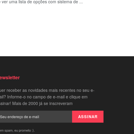
ver uma lista de opções com sistema de ...
ewsletter
er receber as novidades mais recentes no seu e-
il? Informe-o no campo de e-mail e clique em
sinar! Mais de 2000 já se inscreveram
em spam, eu prometo :).