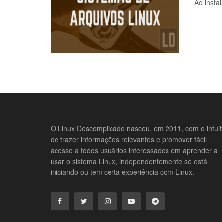
Ao insta
O Linux Descomplicado nasceu, em 2011, com o intui
de trazer informações relevantes e promover fácil
acesso a todos usuários interessados em aprender a
usar o sistema Linux, independentemente se está
iniciando ou tem certa experiência com Linux.