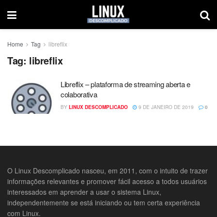
Home
Tag
libreflix
Tag:
libreflix
Libreflix – plataforma de streaming aberta e
colaborativa
BY
LINUX DESCOMPLICADO
9 DE JANEIRO DE 2019
0
O Linux Descomplicado nasceu, em 2011, com o intuito de trazer
informações relevantes e promover fácil acesso a todos usuários
interessados em aprender a usar o sistema Linux,
independentemente se está iniciando ou tem certa experiência
com Linux.