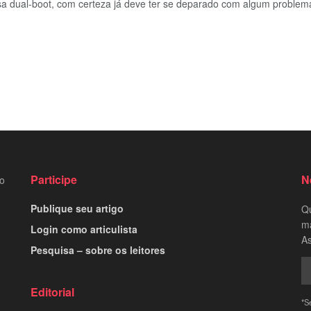
 dual-boot, com certeza já deve ter se deparado com algum problema
Participe
N
to
Publique seu artigo
Qu
ma
Login como articulista
As
Pesquisa – sobre os leitores
Editorial
*S