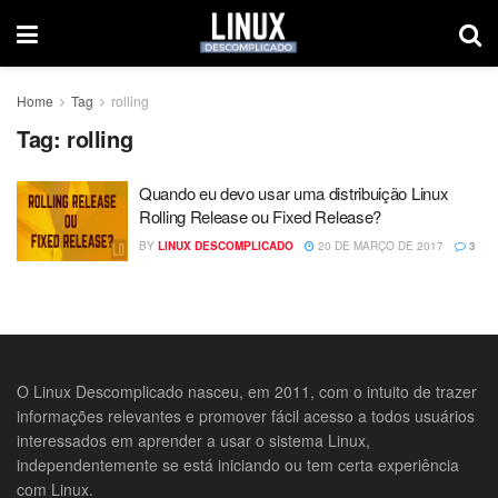
Home
Tag
rolling
Tag:
rolling
Quando eu devo usar uma distribuição Linux
Rolling Release ou Fixed Release?
BY
LINUX DESCOMPLICADO
20 DE MARÇO DE 2017
3
O Linux Descomplicado nasceu, em 2011, com o intuito de trazer
informações relevantes e promover fácil acesso a todos usuários
interessados em aprender a usar o sistema Linux,
independentemente se está iniciando ou tem certa experiência
com Linux.