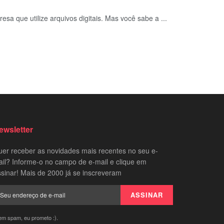
 que utilize arquivos digitais. Mas você sabe a ...
ewsletter
er receber as novidades mais recentes no seu e-
il? Informe-o no campo de e-mail e clique em
sinar! Mais de 2000 já se inscreveram
em spam, eu prometo :).