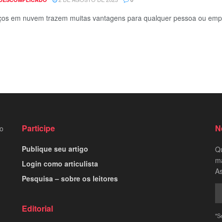
ços em nuvem trazem muitas vantagens para qualquer pessoa ou empresa
Participe
N
to
Publique seu artigo
Qu
ma
Login como articulista
As
Pesquisa – sobre os leitores
Editorial
*S