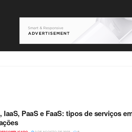
, IaaS, PaaS e FaaS: tipos de serviços 
cações
2 DE AGOSTO DE 2023
 DESCOMPLICADO
0