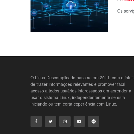
Os servi
O Linux Descomplicado nasceu, em 2011, com o intui
de trazer informações relevantes e promover fácil
acesso a todos usuários interessados em aprender a
usar o sistema Linux, independentemente se está
iniciando ou tem certa experiência com Linux.