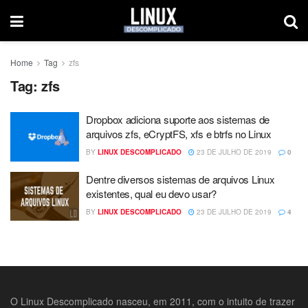
Home
Tag
zfs
Tag:
zfs
Dropbox adiciona suporte aos sistemas de
arquivos zfs, eCryptFS, xfs e btrfs no Linux
BY
LINUX DESCOMPLICADO
23 DE JULHO DE 2019
0
Dentre diversos sistemas de arquivos Linux
existentes, qual eu devo usar?
BY
LINUX DESCOMPLICADO
23 DE JULHO DE 2019
4
O Linux Descomplicado nasceu, em 2011, com o intuito de trazer