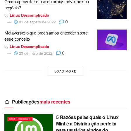
Como aproveitar o uso de proxy móvel no seu
negócio?
by
Linux Descomplicado
0
31 de agosto de 2022
Metaverso: o que precisamos entender sobre
esse conceito
by
Linux Descomplicado
0
23 de maio de 2022
LOAD MORE
Publicações
mais recentes
5 Razões pelas quais o Linux
DISTRIBUIÇÕES
Mint é a Distribuição perfeita
para usuários vindos do