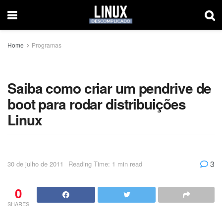
Home
Programas
Saiba como criar um pendrive de
boot para rodar distribuições
Linux
3
30 de julho de 2011
Reading Time: 1 min read
0
SHARES