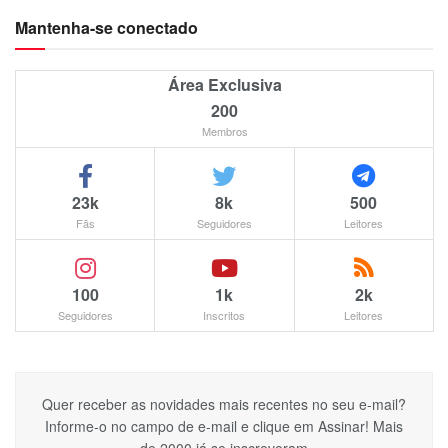
Mantenha-se conectado
Área Exclusiva
200
Membros
23k
8k
500
Fãs
Seguidores
Leitores
100
1k
2k
Seguidores
Inscritos
Leitores
Quer receber as novidades mais recentes no seu e-mail?
Informe-o no campo de e-mail e clique em Assinar! Mais
de 2000 já se inscreveram