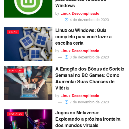
Windows
by
Linux Descomplicado
4 de dezembro de 2023
Linux ou Windows: Guia
DICAS
completo para você fazer a
escolha certa
by
Linux Descomplicado
3 de dezembro de 2023
A Emoção dos Bônus de Sorteio
NOTICIAS
Semanal no BC Games: Como
Aumentar Suas Chances de
Vitória
by
Linux Descomplicado
7 de novembro de 2023
Jogos no Metaverso:
NOTICIAS
Explorando a próxima fronteira
dos mundos virtuais