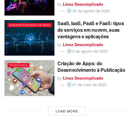
by
Linux Descomplicado
30 de agosto de 2023
SaaS, IaaS, PaaS e FaaS: tipos
ADMINISTRADORES DE REDE
de serviços em nuvem, suas
vantagens e aplicações
by
Linux Descomplicado
2 de agosto de 2023
Criação de Apps: do
TECNOLOGIA
Desenvolvimento à Publicação
by
Linux Descomplicado
31 de maio de 2023
LOAD MORE