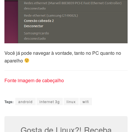
Você já pode navegar à vontade, tanto no PC quanto no
aparelho
Fonte imagem de cabeçalho
Tags:
android
internet 3g
linux
wifi
Gosta de Linux?! Receba