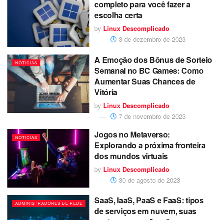
completo para você fazer a
escolha certa
by
Linux Descomplicado
3 de dezembro de 2023
A Emoção dos Bônus de Sorteio
NOTICIAS
Semanal no BC Games: Como
Aumentar Suas Chances de
Vitória
by
Linux Descomplicado
7 de novembro de 2023
Jogos no Metaverso:
NOTICIAS
Explorando a próxima fronteira
dos mundos virtuais
by
Linux Descomplicado
30 de agosto de 2023
SaaS, IaaS, PaaS e FaaS: tipos
ADMINISTRADORES DE REDE
de serviços em nuvem, suas