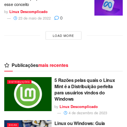
esse conceito
by
Linux Descomplicado
0
23 de maio de 2022
LOAD MORE
Publicações
mais recentes
5 Razões pelas quais o Linux
DISTRIBUIÇÕES
Mint é a Distribuição perfeita
para usuários vindos do
Windows
by
Linux Descomplicado
4 de dezembro de 2023
Linux ou Windows: Guia
DICAS