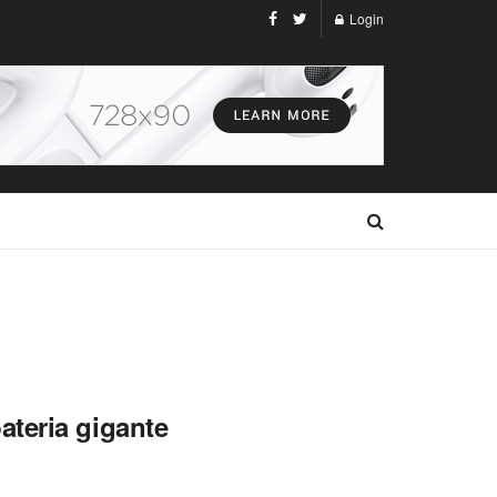
Login
teria gigante