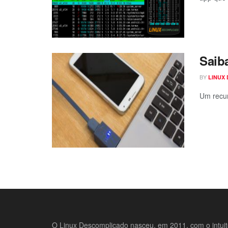
Saib
BY
LINUX
Um recur
O Linux Descomplicado nasceu, em 2011, com o intui