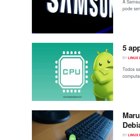
A Samsun
pode ser 
5 ap
BY
LINUX
Todos sa
computad
Maru
Debi
BY
LINUX