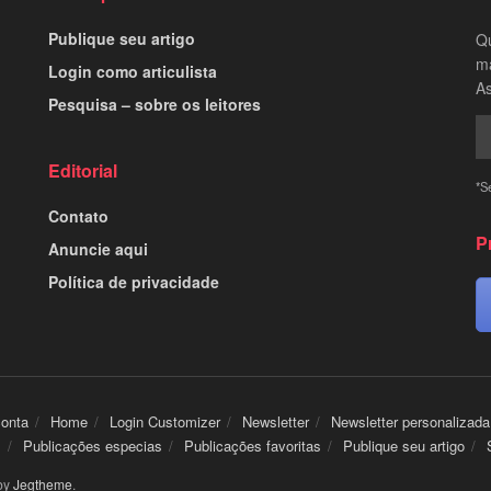
Publique seu artigo
Qu
ma
Login como articulista
As
Pesquisa – sobre os leitores
Editorial
*S
Contato
P
Anuncie aqui
Política de privacidade
conta
Home
Login Customizer
Newsletter
Newsletter personalizada
s
Publicações especias
Publicações favoritas
Publique seu artigo
by
Jegtheme
.