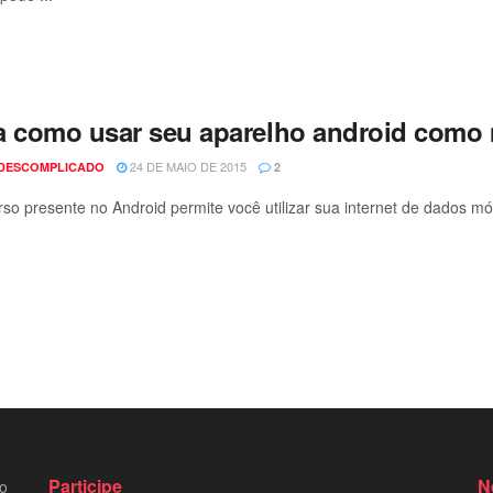
a como usar seu aparelho android com
24 DE MAIO DE 2015
 DESCOMPLICADO
2
so presente no Android permite você utilizar sua internet de dados mó
Participe
N
to