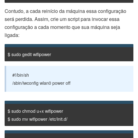
Contudo, a cada reinício da máquina essa configuração
será perdida. Assim, crie um script para invocar essa
configuração a cada momento que sua máquina seja
ligada:
$ sudo gedit wifipower
#!/bin/sh
/sbin/iwconfig wlan0 power off
$ sudo chmod u+x wifipower
$ sudo mv wifipower /etc/init.d/