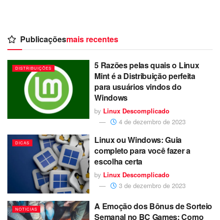
Publicações
mais recentes
5 Razões pelas quais o Linux
DISTRIBUIÇÕES
Mint é a Distribuição perfeita
para usuários vindos do
Windows
by
Linux Descomplicado
4 de dezembro de 2023
Linux ou Windows: Guia
DICAS
completo para você fazer a
escolha certa
by
Linux Descomplicado
3 de dezembro de 2023
A Emoção dos Bônus de Sorteio
NOTICIAS
Semanal no BC Games: Como