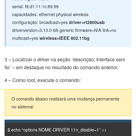
serial: f8:d1:11:1c:89:99
capacidades: ethernet physical wireless
configuração: broadcast=yes
driver=rt2800usb
driverversion=3.13.0-68-generic firmware=N/A link=no
multicast=yes
wireless=IEEE 802.11bg
3 – Localizar o
driver
na seção ‘descrição: Interface sem
fio’ – em destaque no resultado do comando anterior.
4 – Como root, execute o comando:
O comando abaixo realizará uma mudança permanente
no sistema!
$ echo “options NOME-DRIVER 11n_disable=1” >>