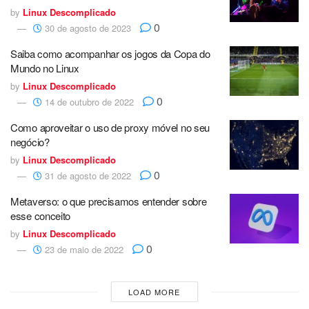
by
Linux Descomplicado
0
30 de agosto de 2023
Saiba como acompanhar os jogos da Copa do
Mundo no Linux
by
Linux Descomplicado
0
14 de outubro de 2022
Como aproveitar o uso de proxy móvel no seu
negócio?
by
Linux Descomplicado
0
31 de agosto de 2022
Metaverso: o que precisamos entender sobre
esse conceito
by
Linux Descomplicado
0
23 de maio de 2022
LOAD MORE