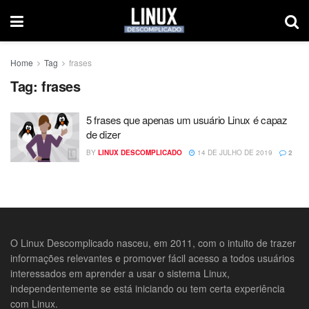
Home
Tag
frases
Tag:
frases
5 frases que apenas um usuário Linux é capaz
de dizer
BY
LINUX DESCOMPLICADO
14 DE JULHO DE 2019
2
O Linux Descomplicado nasceu, em 2011, com o intuito de trazer
informações relevantes e promover fácil acesso a todos usuários
interessados em aprender a usar o sistema Linux,
independentemente se está iniciando ou tem certa experiência
com Linux.