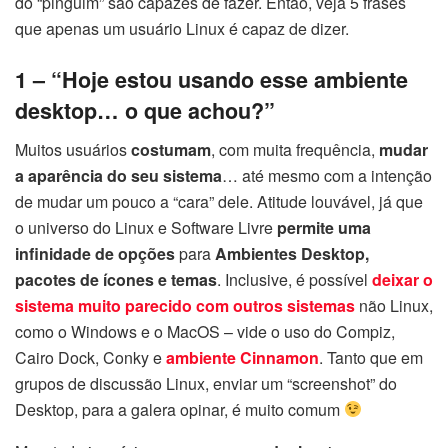
do “pinguim” são capazes de fazer. Então, veja 5 frases
que apenas um usuário Linux é capaz de dizer.
1 – “Hoje estou usando esse ambiente
desktop… o que achou?”
Muitos usuários
costumam
, com muita frequência,
mudar
a aparência do seu sistema
… até mesmo com a intenção
de mudar um pouco a “cara” dele. Atitude louvável, já que
o universo do Linux e Software Livre
permite uma
infinidade de opções
para
Ambientes Desktop,
pacotes de ícones e temas
. Inclusive, é possível
deixar o
sistema muito parecido com outros sistemas
não Linux,
como o Windows e o MacOS – vide o uso do Compiz,
Cairo Dock, Conky e
ambiente Cinnamon
. Tanto que em
grupos de discussão Linux, enviar um “screenshot” do
Desktop, para a galera opinar, é muito comum