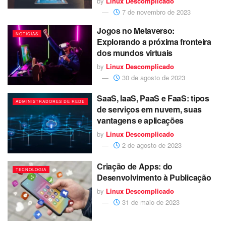
by
Linux Descomplicado
7 de novembro de 2023
Jogos no Metaverso:
NOTICIAS
Explorando a próxima fronteira
dos mundos virtuais
by
Linux Descomplicado
30 de agosto de 2023
SaaS, IaaS, PaaS e FaaS: tipos
ADMINISTRADORES DE REDE
de serviços em nuvem, suas
vantagens e aplicações
by
Linux Descomplicado
2 de agosto de 2023
Criação de Apps: do
TECNOLOGIA
Desenvolvimento à Publicação
by
Linux Descomplicado
31 de maio de 2023