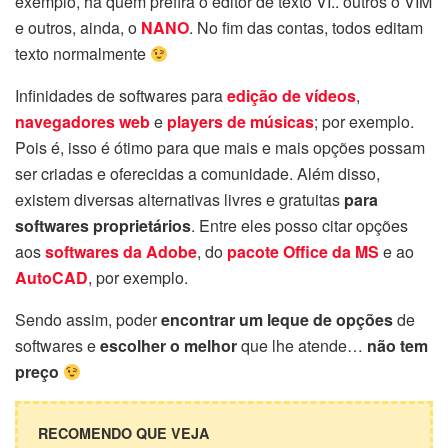
exemplo, há quem prefira o editor de texto VI.. outros o VIM
e outros, ainda, o
NANO
. No fim das contas, todos editam
texto normalmente
Infinidades de softwares para
edição de vídeos
,
navegadores web
e
players de músicas
; por exemplo.
Pois é, isso é ótimo para que mais e mais opções possam
ser criadas e oferecidas a comunidade. Além disso,
existem diversas alternativas livres e gratuitas
para
softwares proprietários
. Entre eles posso citar opções
aos
softwares da Adobe
, do
pacote Office da MS
e ao
AutoCAD
, por exemplo.
Sendo assim, poder
encontrar um leque de opções
de
softwares e
escolher o melhor
que lhe atende…
não tem
preço
RECOMENDO QUE VEJA