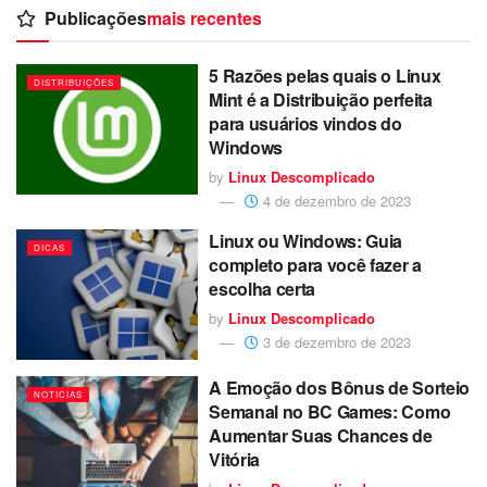
Publicações
mais recentes
5 Razões pelas quais o Linux
DISTRIBUIÇÕES
Mint é a Distribuição perfeita
para usuários vindos do
Windows
by
Linux Descomplicado
4 de dezembro de 2023
Linux ou Windows: Guia
DICAS
completo para você fazer a
escolha certa
by
Linux Descomplicado
3 de dezembro de 2023
A Emoção dos Bônus de Sorteio
NOTICIAS
Semanal no BC Games: Como
Aumentar Suas Chances de
Vitória