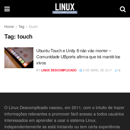
Home
Tag
touch
Tag:
touch
Ubuntu Touch e Unity 8 não vão morrer –
Comunidade UBports afirma que irá mantê-los
vivos
BY
LINUX DESCOMPLICADO
6 DE ABRIL DE 2017
0
O Linux Descomplicado nasceu, em 2011, com o intuito de trazer
informações relevantes e promover fácil acesso a todos usuários
interessados em aprender a usar o sistema Linux,
independentemente se está iniciando ou tem certa experiência