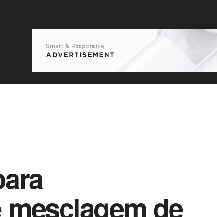
para
e mesclagem de