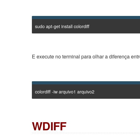
sudo apt-get install colordiff
E execute no terminal para olhar a diferença entr
colordiff -iw arquivo1 arquivo2
WDIFF