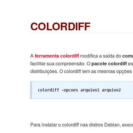
COLORDIFF
A
ferramenta colordiff
modifica a saída do
coma
facilitar sua compreensão. O
pacote colordiff
es
distribuições. O colordiff tem as mesmas opções 
colordiff -opcoes arquivo1 arquivo2
Para instalar o colordiff nas distros Debian, exec