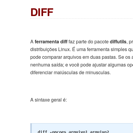
DIFF
A
ferramenta diff
faz parte do pacote
diffutils
, p
distribuições Linux. É uma ferramenta simples q
pode comparar arquivos em duas pastas. Se os ar
nenhuma saída; e você pode ajustar algumas opç
diferenciar maiúsculas de minusculas.
A sintaxe geral é:
diff -opcoes arquivo1 arquivo2