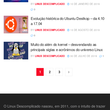
BY
LINUX DESCOMPLICADO
10 DE JANEIRO DE 2019
3
Evolução histórica do Ubuntu Destkop – da 4.10
a 17.04
BY
LINUX DESCOMPLICADO
13 DE AGOSTO DE 2019
0
Muito do além do kernel – desvendando as
principais siglas e acrônimos do universo Linux
BY
LINUX DESCOMPLICADO
30 DE JULHO DE 2019
1
1
2
3
O Linux Descomplicado nasceu, em 2011, com o intuito de trazer