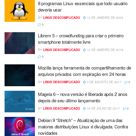
8 programas Linux essenciais que todo usuário
deveria usar
BY
LINUX DESCOMPLICADO
12 DE JANEIRO DE 2023
0
Librem 5 – crowdfunding para criar o primeiro
smartphone totalmente livre
BY
LINUX DESCOMPLICADO
10 DE JANEIRO DE 2019
0
Mozilla lança ferramenta de compartilhamento de
arquivos privados com expiração em 24 horas
BY
LINUX DESCOMPLICADO
3 DE AGOSTO DE 2017
0
Mageia 6 – nova versão é liberada após 2 anos
depois de seu último lançamento
BY
LINUX DESCOMPLICADO
16 DE JULHO DE 2017
0
Debian 9 “Stretch” – Atualização de uma das
maiores distribuições Linux é divulgada. Confira
novidades