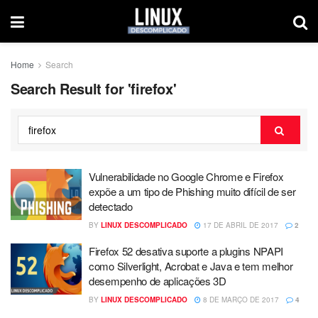
Home
Search
Search Result for 'firefox'
Vulnerabilidade no Google Chrome e Firefox
expõe a um tipo de Phishing muito difícil de ser
detectado
BY
LINUX DESCOMPLICADO
17 DE ABRIL DE 2017
2
Firefox 52 desativa suporte a plugins NPAPI
como Silverlight, Acrobat e Java e tem melhor
desempenho de aplicações 3D
BY
LINUX DESCOMPLICADO
8 DE MARÇO DE 2017
4