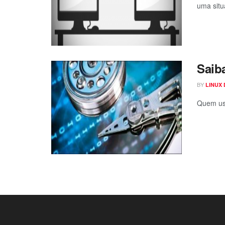
uma situ
Saib
BY
LINUX
Quem usa