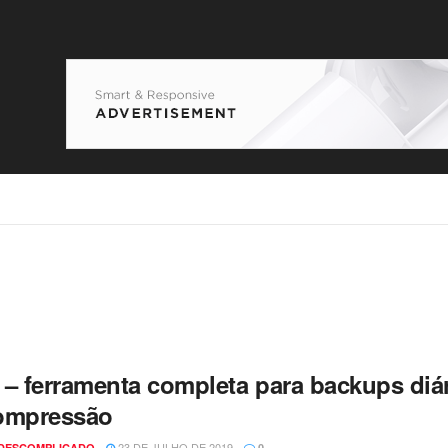
 – ferramenta completa para backups diár
ompressão
23 DE JULHO DE 2019
 DESCOMPLICADO
0