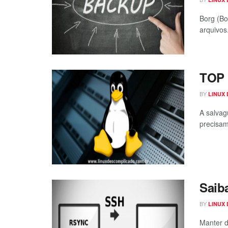
Borg (Bo
arquivos.
TOP 
BY
LINUX
A salvag
precisam 
Saib
BY
LINUX
Manter d