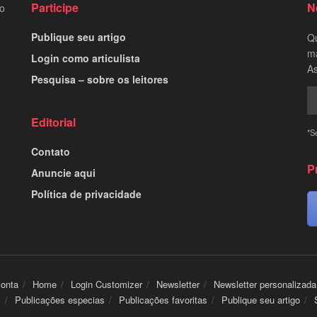
Participe
N
to
Publique seu artigo
Qu
ma
Login como articulista
As
Pesquisa – sobre os leitores
Editorial
*S
Contato
P
Anuncie aqui
Política de privacidade
conta
Home
Login Customizer
Newsletter
Newsletter personalizada
s
Publicações especias
Publicações favoritas
Publique seu artigo