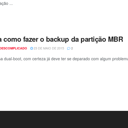
ação ...
a como fazer o backup da partição MBR
23 DE MAIO DE 2015
 DESCOMPLICADO
2
 dual-boot, com certeza já deve ter se deparado com algum problema