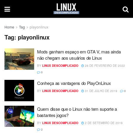
Home
Tag
playonlinux
Tag:
playonlinux
Mods ganham espaço em GTA V, mas ainda
não chegam aos usuários de Linux
BY
LINUX DESCOMPLICADO
28 DE FEVEREIRO DE 2022
0
Conheça as vantagens do PlayOnLinux
BY
LINUX DESCOMPLICADO
31 DE JULHO DE 2019
0
Quem disse que o Linux não tem suporte a
bastantes jogos?
BY
LINUX DESCOMPLICADO
2 DE SETEMBRO DE 2019
2