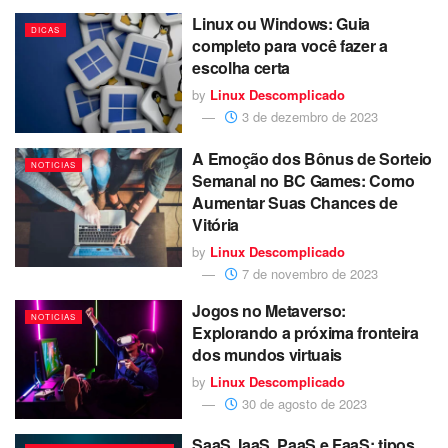
Linux ou Windows: Guia
DICAS
completo para você fazer a
escolha certa
by
Linux Descomplicado
3 de dezembro de 2023
A Emoção dos Bônus de Sorteio
NOTICIAS
Semanal no BC Games: Como
Aumentar Suas Chances de
Vitória
by
Linux Descomplicado
7 de novembro de 2023
Jogos no Metaverso:
NOTICIAS
Explorando a próxima fronteira
dos mundos virtuais
by
Linux Descomplicado
30 de agosto de 2023
SaaS, IaaS, PaaS e FaaS: tipos