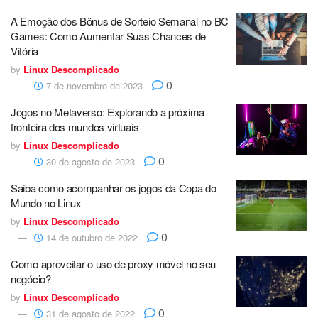
A Emoção dos Bônus de Sorteio Semanal no BC
Games: Como Aumentar Suas Chances de
Vitória
by
Linux Descomplicado
0
7 de novembro de 2023
Jogos no Metaverso: Explorando a próxima
fronteira dos mundos virtuais
by
Linux Descomplicado
0
30 de agosto de 2023
Saiba como acompanhar os jogos da Copa do
Mundo no Linux
by
Linux Descomplicado
0
14 de outubro de 2022
Como aproveitar o uso de proxy móvel no seu
negócio?
by
Linux Descomplicado
0
31 de agosto de 2022