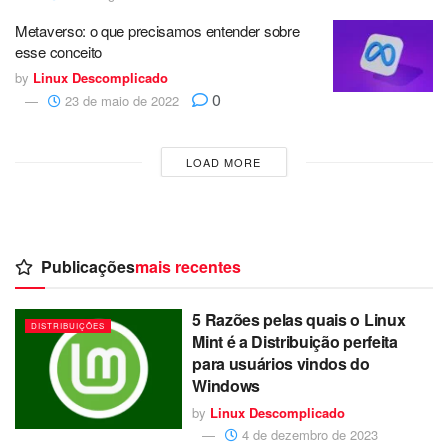
Metaverso: o que precisamos entender sobre
esse conceito
by
Linux Descomplicado
0
23 de maio de 2022
LOAD MORE
Publicações
mais recentes
5 Razões pelas quais o Linux
DISTRIBUIÇÕES
Mint é a Distribuição perfeita
para usuários vindos do
Windows
by
Linux Descomplicado
4 de dezembro de 2023