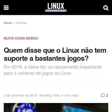
Home
Noticias
MUITA COISA MUDOU
Quem disse que o Linux não tem
suporte a bastantes jogos?
Em 2018, a Valve fez um lançamento impactante
para o universo de jogos no Linux
2
2 de setembro de 2019
Reading Time: 4 mins read