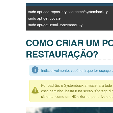
sudo apt-add-repository ppa:nemh/systemback -y
sudo apt-get update
sudo apt-get install systemback -y
COMO CRIAR UM P
RESTAURAÇÃO?
Indiscutivelmente, você terá que ter espaço 
Por padrão, o Systemback armazenará tudo na
esse caminho, basta ir na seção “Storage di
sistema, como um HD externo, pendrive e out