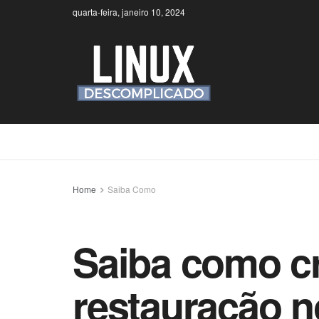
quarta-feira, janeiro 10, 2024
Home
Saiba Como
Saiba como cr
restauração n