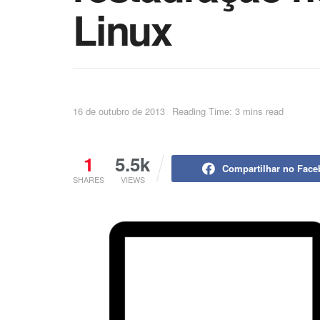
Linux
16 de outubro de 2013
Reading Time: 3 mins read
1
5.5k
Compartilhar no Fac
SHARES
VIEWS