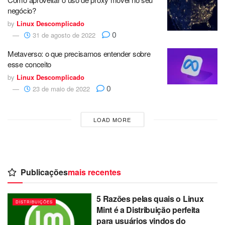
negócio?
by
Linux Descomplicado
0
31 de agosto de 2022
Metaverso: o que precisamos entender sobre
esse conceito
by
Linux Descomplicado
0
23 de maio de 2022
LOAD MORE
Publicações
mais recentes
5 Razões pelas quais o Linux
DISTRIBUIÇÕES
Mint é a Distribuição perfeita
para usuários vindos do