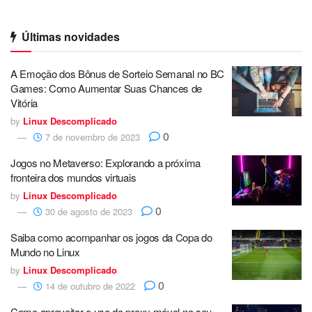
Últimas novidades
A Emoção dos Bônus de Sorteio Semanal no BC
Games: Como Aumentar Suas Chances de
Vitória
by
Linux Descomplicado
0
7 de novembro de 2023
Jogos no Metaverso: Explorando a próxima
fronteira dos mundos virtuais
by
Linux Descomplicado
0
30 de agosto de 2023
Saiba como acompanhar os jogos da Copa do
Mundo no Linux
by
Linux Descomplicado
0
14 de outubro de 2022
Como aproveitar o uso de proxy móvel no seu