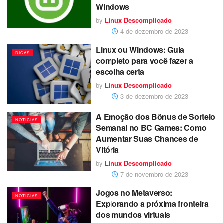
Windows
by
Linux Descomplicado
4 de dezembro de 2023
Linux ou Windows: Guia
DICAS
completo para você fazer a
escolha certa
by
Linux Descomplicado
3 de dezembro de 2023
A Emoção dos Bônus de Sorteio
NOTICIAS
Semanal no BC Games: Como
Aumentar Suas Chances de
Vitória
by
Linux Descomplicado
7 de novembro de 2023
Jogos no Metaverso:
NOTICIAS
Explorando a próxima fronteira
dos mundos virtuais