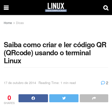
Home
Dicas
Saiba como criar e ler código QR
(QRcode) usando o terminal
Linux
2
17 de outubro de 2014
Reading Time: 1 min read
0
SHARES