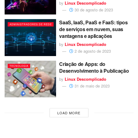
by
Linux Descomplicado
30 de agosto de 2023
SaaS, IaaS, PaaS e FaaS: tipos
ADMINISTRADORES DE REDE
de serviços em nuvem, suas
vantagens e aplicações
by
Linux Descomplicado
2 de agosto de 2023
Criação de Apps: do
TECNOLOGIA
Desenvolvimento à Publicação
by
Linux Descomplicado
31 de maio de 2023
LOAD MORE