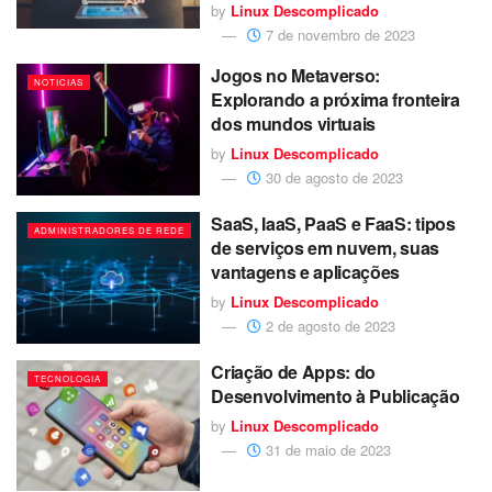
by
Linux Descomplicado
7 de novembro de 2023
Jogos no Metaverso:
NOTICIAS
Explorando a próxima fronteira
dos mundos virtuais
by
Linux Descomplicado
30 de agosto de 2023
SaaS, IaaS, PaaS e FaaS: tipos
ADMINISTRADORES DE REDE
de serviços em nuvem, suas
vantagens e aplicações
by
Linux Descomplicado
2 de agosto de 2023
Criação de Apps: do
TECNOLOGIA
Desenvolvimento à Publicação
by
Linux Descomplicado
31 de maio de 2023