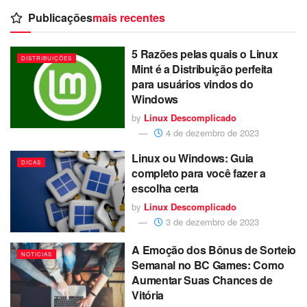
Publicações
mais recentes
5 Razões pelas quais o Linux
DISTRIBUIÇÕES
Mint é a Distribuição perfeita
para usuários vindos do
Windows
by
Linux Descomplicado
4 de dezembro de 2023
Linux ou Windows: Guia
DICAS
completo para você fazer a
escolha certa
by
Linux Descomplicado
3 de dezembro de 2023
A Emoção dos Bônus de Sorteio
NOTICIAS
Semanal no BC Games: Como
Aumentar Suas Chances de
Vitória