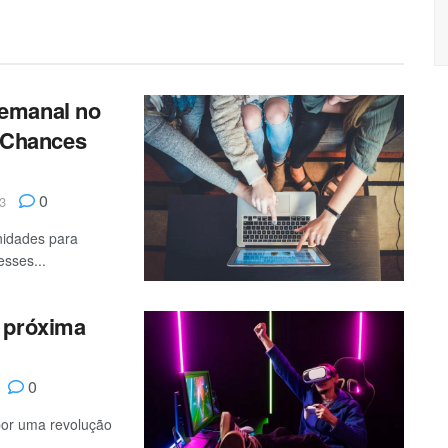
emanal no
 Chances
0
3
nidades para
esses...
 próxima
0
por uma revolução