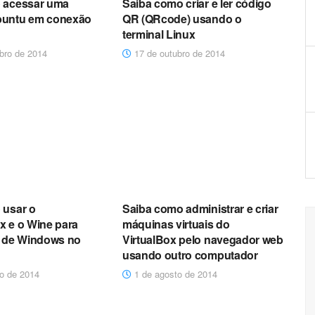
 acessar uma
Saiba como criar e ler código
buntu em conexão
QR (QRcode) usando o
terminal Linux
bro de 2014
17 de outubro de 2014
ADMINISTRADORES DE REDE
 usar o
Saiba como administrar e criar
x e o Wine para
máquinas virtuais do
s de Windows no
VirtualBox pelo navegador web
usando outro computador
o de 2014
1 de agosto de 2014