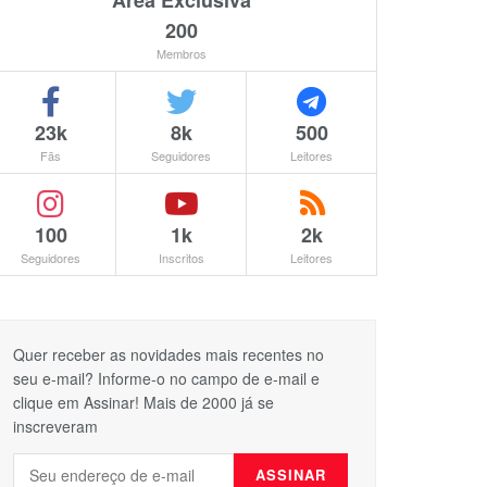
Área Exclusiva
200
Membros
23k
8k
500
Fãs
Seguidores
Leitores
100
1k
2k
Seguidores
Inscritos
Leitores
Quer receber as novidades mais recentes no
seu e-mail? Informe-o no campo de e-mail e
clique em Assinar! Mais de 2000 já se
inscreveram