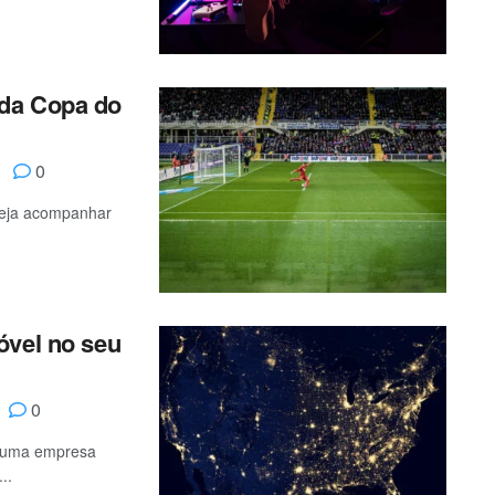
da Copa do
0
seja acompanhar
óvel no seu
0
s uma empresa
..