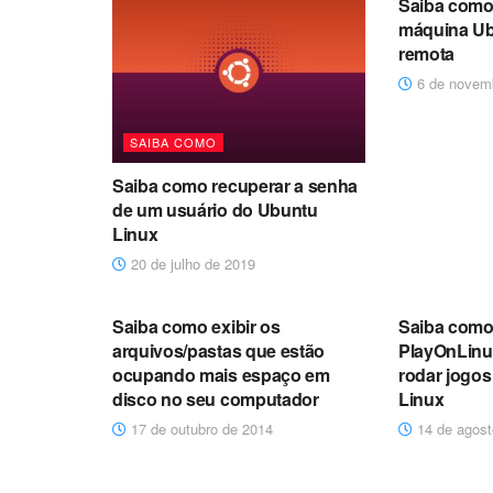
Saiba como
máquina U
remota
6 de novem
SAIBA COMO
Saiba como recuperar a senha
de um usuário do Ubuntu
Linux
20 de julho de 2019
SAIBA COMO
DICAS
Saiba como exibir os
Saiba como
arquivos/pastas que estão
PlayOnLinu
ocupando mais espaço em
rodar jogo
disco no seu computador
Linux
17 de outubro de 2014
14 de agost