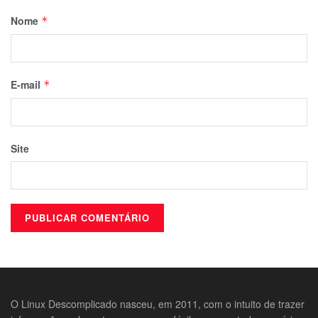
Nome
*
E-mail
*
Site
O Linux Descomplicado nasceu, em 2011, com o intuito de trazer