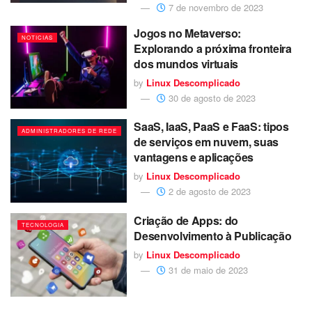
7 de novembro de 2023
Jogos no Metaverso:
NOTICIAS
Explorando a próxima fronteira
dos mundos virtuais
by
Linux Descomplicado
30 de agosto de 2023
SaaS, IaaS, PaaS e FaaS: tipos
ADMINISTRADORES DE REDE
de serviços em nuvem, suas
vantagens e aplicações
by
Linux Descomplicado
2 de agosto de 2023
Criação de Apps: do
TECNOLOGIA
Desenvolvimento à Publicação
by
Linux Descomplicado
31 de maio de 2023