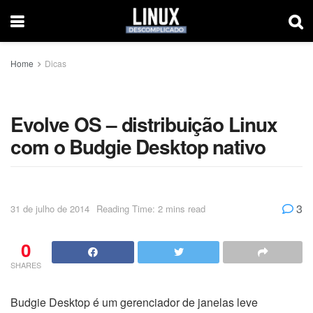
Home
Dicas
Evolve OS – distribuição Linux
com o Budgie Desktop nativo
3
31 de julho de 2014
Reading Time: 2 mins read
0
SHARES
Budgie Desktop é um gerenciador de janelas leve