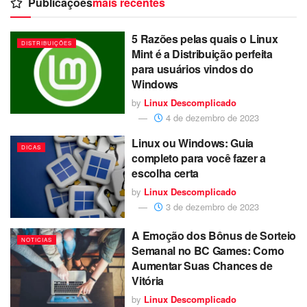
Publicações
mais recentes
5 Razões pelas quais o Linux
DISTRIBUIÇÕES
Mint é a Distribuição perfeita
para usuários vindos do
Windows
by
Linux Descomplicado
4 de dezembro de 2023
Linux ou Windows: Guia
DICAS
completo para você fazer a
escolha certa
by
Linux Descomplicado
3 de dezembro de 2023
A Emoção dos Bônus de Sorteio
NOTICIAS
Semanal no BC Games: Como
Aumentar Suas Chances de
Vitória
by
Linux Descomplicado