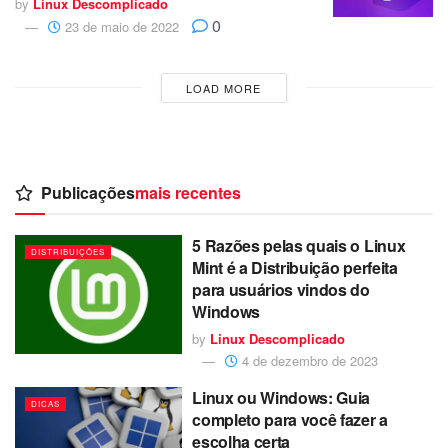
by
Linux Descomplicado
0
23 de maio de 2022
LOAD MORE
Publicações
mais recentes
5 Razões pelas quais o Linux
DISTRIBUIÇÕES
Mint é a Distribuição perfeita
para usuários vindos do
Windows
by
Linux Descomplicado
4 de dezembro de 2023
Linux ou Windows: Guia
DICAS
completo para você fazer a
escolha certa