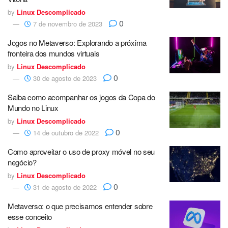
by
Linux Descomplicado
0
7 de novembro de 2023
Jogos no Metaverso: Explorando a próxima
fronteira dos mundos virtuais
by
Linux Descomplicado
0
30 de agosto de 2023
Saiba como acompanhar os jogos da Copa do
Mundo no Linux
by
Linux Descomplicado
0
14 de outubro de 2022
Como aproveitar o uso de proxy móvel no seu
negócio?
by
Linux Descomplicado
0
31 de agosto de 2022
Metaverso: o que precisamos entender sobre
esse conceito