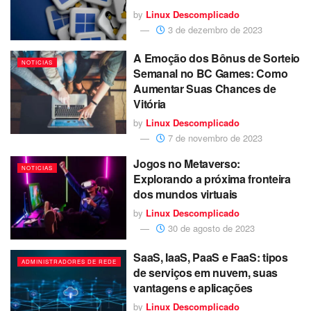
by
Linux Descomplicado
3 de dezembro de 2023
A Emoção dos Bônus de Sorteio
NOTICIAS
Semanal no BC Games: Como
Aumentar Suas Chances de
Vitória
by
Linux Descomplicado
7 de novembro de 2023
Jogos no Metaverso:
NOTICIAS
Explorando a próxima fronteira
dos mundos virtuais
by
Linux Descomplicado
30 de agosto de 2023
SaaS, IaaS, PaaS e FaaS: tipos
ADMINISTRADORES DE REDE
de serviços em nuvem, suas
vantagens e aplicações
by
Linux Descomplicado