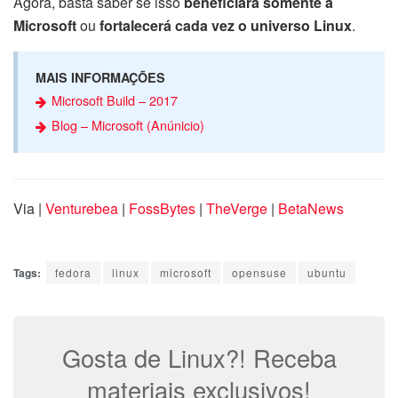
Agora, basta saber se isso
beneficiará somente a
Microsoft
ou
fortalecerá cada vez o universo Linux
.
MAIS INFORMAÇÕES
Microsoft Build – 2017
Blog – Microsoft (Anúnicio)
Via |
Venturebea
|
FossBytes
|
TheVerge
|
BetaNews
Tags:
fedora
linux
microsoft
opensuse
ubuntu
Gosta de Linux?! Receba
materiais exclusivos!