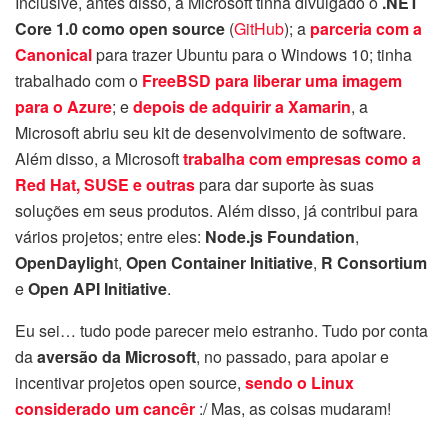
Inclusive, antes disso, a Microsoft tinha divulgado o
.NET
Core 1.0 como open source
(
GitHub
); a
parceria com a
Canonical
para trazer Ubuntu para o Windows 10; tinha
trabalhado com o
FreeBSD para liberar uma imagem
para o Azure
; e
depois de adquirir a Xamarin
, a
Microsoft abriu seu kit de desenvolvimento de software.
Além disso, a Microsoft
trabalha com empresas como a
Red Hat, SUSE e outras
para dar suporte às suas
soluções em seus produtos. Além disso, já contribui para
vários projetos; entre eles:
Node.js Foundation
,
OpenDayligh
t,
Open Container Initiative
,
R Consortium
e
Open API Initiative
.
Eu sei… tudo pode parecer meio estranho. Tudo por conta
da
aversão da Microsoft
, no passado, para apoiar e
incentivar projetos open source,
sendo o Linux
considerado um cancêr
:/ Mas, as coisas mudaram!